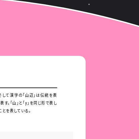
一環でロゴマークを制作。今回は
町の気質や特徴をロゴのスタイル
もやり抜く山辺人の気質。他の自
れる風土。これらを表すために、
そして漢字の「山辺」は伝統を表
を表す。「山」と「y」を同じ形で表し
ことを表している。