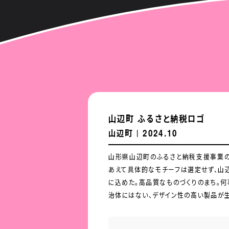
山辺町 ふるさと納税ロゴ
2024.10
山辺町
|
山形県山辺町のふるさと納税支援事業
山形県山辺町のふるさと納税支援事業
あえて具体的なモチーフは選定せず、山
あえて具体的なモチーフは選定せず、山
に込めた。高品質なものづくりのまち。何
に込めた。高品質なものづくりのまち。何
治体にはない、デザイン性の高い製品が生
治体にはない、デザイン性の高い製品が生
デザインはシンプルで洗練された印象に
デザインはシンプルで洗練された印象に
し、アルファベットの「yamanobe」は革
し、アルファベットの「yamanobe」は革