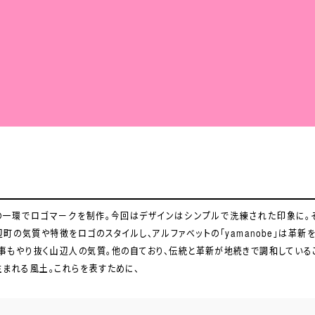
山形県山辺町のふるさと納税支援事業の
あえて具体的なモチーフは選定せず、山辺
に込めた。高品質なものづくりのまち。何事
治体にはない、デザイン性の高い製品が生ま
デザインはシンプルで洗練された印象に。
の一環でロゴマークを制作。今回は
の一環でロゴマークを制作。今回は
し、アルファベットの「yamanobe」は革新
辺町の気質や特徴をロゴのスタイル
辺町の気質や特徴をロゴのスタイル
ており、伝統と革新が地続きで調和している
事もやり抜く山辺人の気質。他の自
事もやり抜く山辺人の気質。他の自
まれる風土。これらを表すために、
まれる風土。これらを表すために、
。そして漢字の「山辺」は伝統を表
。そして漢字の「山辺」は伝統を表
新を表す。「山」と「y」を同じ形で表し
新を表す。「山」と「y」を同じ形で表し